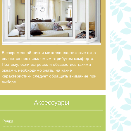
В современной жизни металлопластиковые окна
являются неотъемлемым атрибутом комфорта.
Поэтому, если вы решили обзавестись такими
окнами, необходимо знать, на какие
характеристики следует обращать внимание при
выборе.
Аксессуары
Ручки