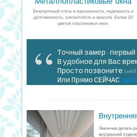
Металлопластиковые окна
Безупречный стиль и изысканность, надежность и
долговечность, элегантность и красота. Более 20
цветов пластиковых окон.
Точный замер - первый
В удобное для Вас вре
Просто позвоните (044)
Или Прямо СЕЙЧАС
запо
Внутренняя
Закончив делать р
внутренней отделк