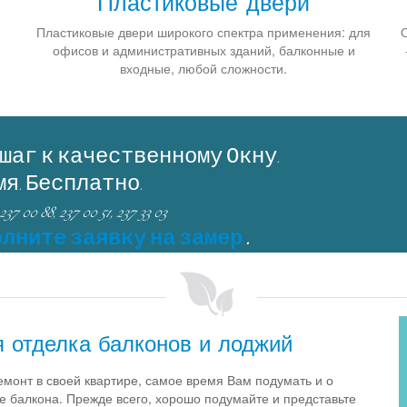
Пластиковые двери
Пластиковые двери широкого спектра применения: для
О
офисов и административных зданий, балконные и
входные, любой сложности.
 шаг к качественному Окну.
мя. Бесплатно.
237 00 88, 237 00 51, 237 33 03
лните заявку на замер
.
 отделка балконов и лоджий
емонт в своей квартире, самое время Вам подумать и о
е балкона. Прежде всего, хорошо подумайте и представьте