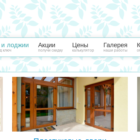
 и лоджии
Акции
Цены
Галерея
д ключ
получи скидку
калькулятор
наши работы
о