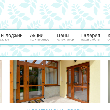
 и лоджии
Акции
Цены
Галерея
д ключ
получи скидку
калькулятор
наши работы
о