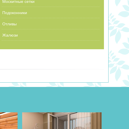
Москитные сетки
Подоконники
Отливы
Жалюзи