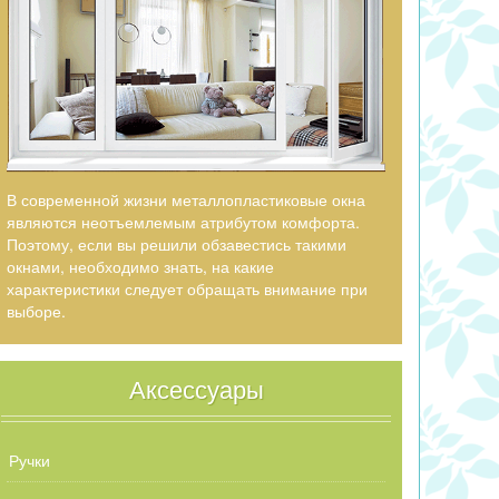
В современной жизни металлопластиковые окна
являются неотъемлемым атрибутом комфорта.
Поэтому, если вы решили обзавестись такими
окнами, необходимо знать, на какие
характеристики следует обращать внимание при
выборе.
Аксессуары
Ручки